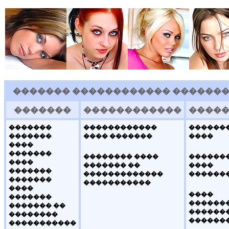
������� ������������ ��������
�������
������������
����
�������
������������
������
�������
���� �������
����
����
�������
�������� ����
������
����
������� ��
����
�������
�������������
������
�������
�����������
����
����
�������
�������
������� ��
������
��������
������
�����������