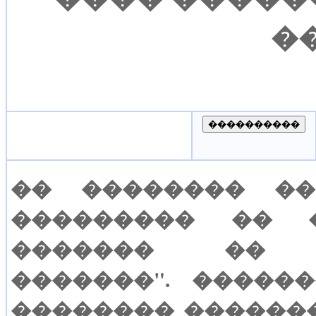
�
�� �������� ��
��������� �� 
������� �� 
�������". �����
�������� ������