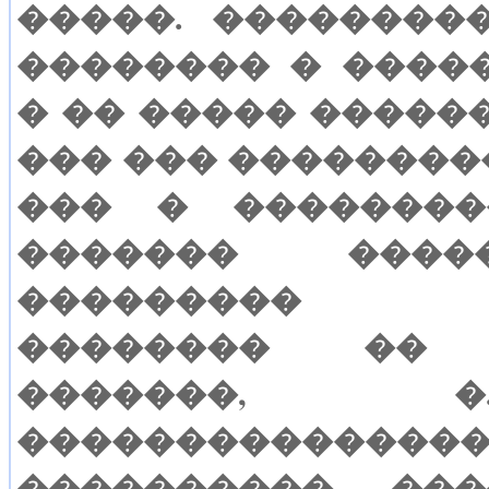
�����. ��������
�������� � ����
� �� ����� �����
��� ��� ���������
��� � ��������
������� ���
��������� �
�������� �� 
�������, 
�����������
���������� ���