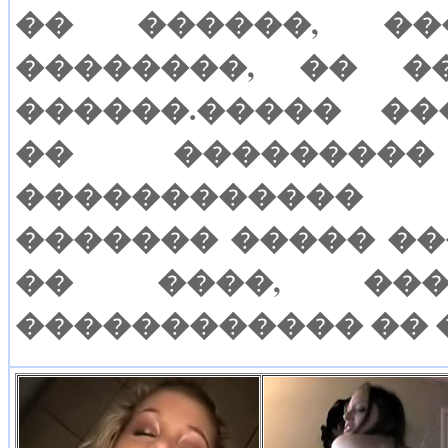
�� ������, ��
��������, �� �
������.����� �
�� ��������
������������ 
������� ����� ��
�� ����, ��
������������ �� 