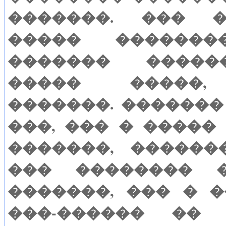
�������. ��� 
����� �������
������� �����
����� �����,
�������. �������
���, ��� � �����
�������, ������
��� �������� 
�������, ��� � �
���-������ ��