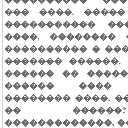
��� ����. ����
����������� ��
����, �������� 
���������� � ���
������� ������, 
������ �� ����
������ ����
�������� ����. �
�� �����
�������������, �