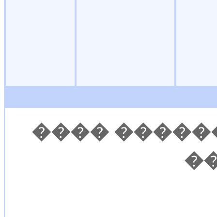
���� �����
�