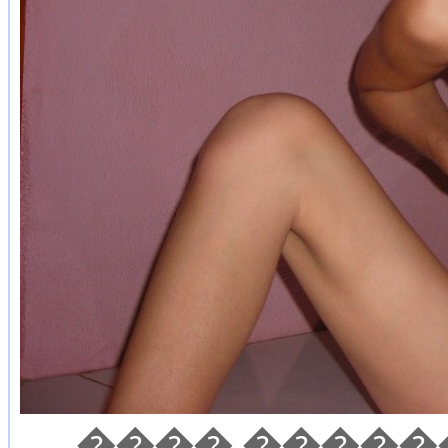
���� �����