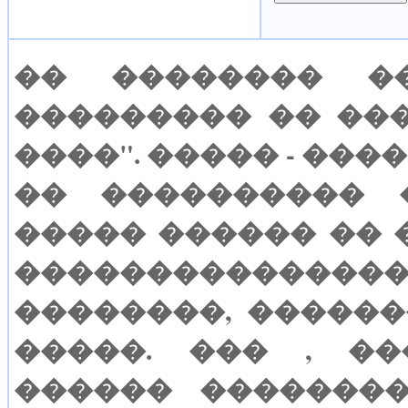
�� �������� ��
��������� �� ��
����". ����� - ���
�� ���������� 
����� ������ ��
�������������
��������, �����
�����. ��� , ��
������ ��������