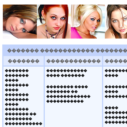
������� ������������ ��������
�������
������������
����
�������
������������
������
�������
���� �������
����
����
�������
�������� ����
������
����
������� ��
����
�������
�������������
������
�������
�����������
����
����
�������
�������
������� ��
������
��������
������
�����������