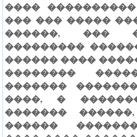
���� ����������
��� ��� ����� ��
������, ��� �
��������� �����
������ ���� �����
�������� ����
������� �������
����, � ������
������� ������
������ �������