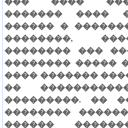
��� ���� ��
������� ���� 
������ � ������
��������, ����
�������� ��� ��
�������� ����� �
���� ������� ���
�� ���������
���������. �� 
�������� �����
������ ������