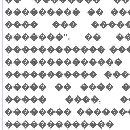
��������� �� ��
���� ��� ����
�������". �� �
������������ ��
���������
����������� ���
����� �� ���� 
����� ����, �
�������� �������
������������