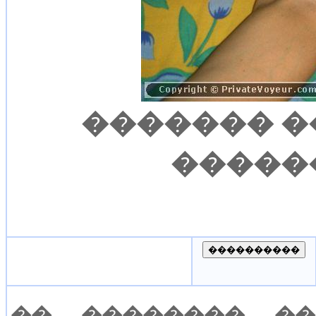
������� �
�����
�� �������� ��