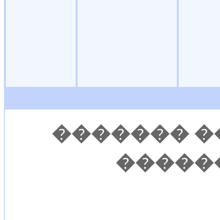
������� �
�����