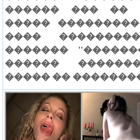
������ ��� �� 
����� ���������
���� ��������
������� "�����
������ �������
����� �� ��������