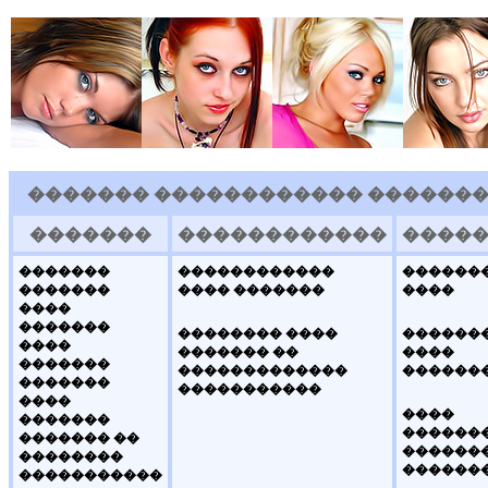
������� ������������ ��������
�������
������������
����
�������
������������
������
�������
���� �������
����
����
�������
�������� ����
������
����
������� ��
����
�������
�������������
������
�������
�����������
����
����
�������
�������
������� ��
������
��������
������
�����������