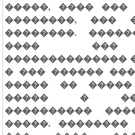
�����, ���� ���
��������, ��� 
��������. ����
���� ���
�������������� �
� ��� ������ ���
����� �� �����
����� � ��
���������� ���
�����. ��������